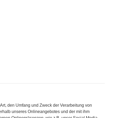
e Art, den Umfang und Zweck der Verarbeitung von
rhalb unseres Onlineangebotes und der mit ihm
ernen Onlinepräsenzen, wie z.B. unser Social Media